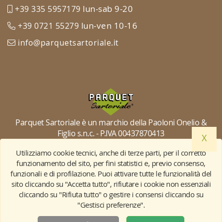
lun-sab 9-20
+39 335 5957179
lun-ven 10-16
+39 0721 55279
info@parquetsartoriale.it
Parquet Sartoriale è un marchio della Paoloni Onelio &
Figlio s.n.c. - P.IVA 00437870413
X
Utilizziamo cookie tecnici, anche di terze parti, per il corretto
funzionamento del sito, per fini statistici e, previo consenso,
© PARQUET SARTORIALE marchio depositato e di diritto esclusivo
funzionali e di profilazione. Puoi attivare tutte le funzionalità del
rilasciato dalla Camera di Commercio di Pesaro e Urbino con
sito cliccando su "Accetta tutto", rifiutare i cookie non essenziali
numero: 0001657646 in data 06/06/2016
cliccando su "Rifiuta tutto" o gestire i consensi cliccando su
"Gestisci preferenze".
Web agency Artistiko Studio