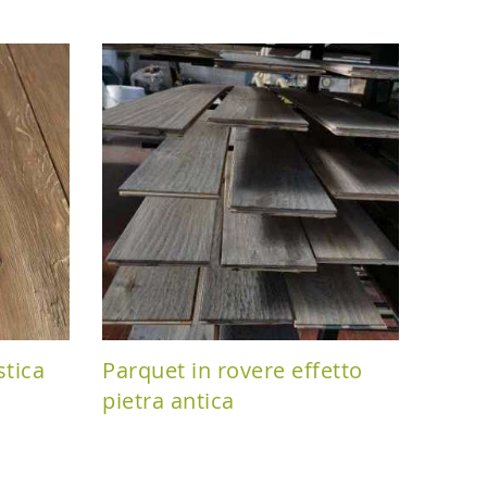
stica
Parquet in rovere effetto
pietra antica