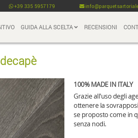
+39 335 5957179
info@parquetsartoriale
NTIVO
GUIDA ALLA SCELTA
RECENSIONI
CONT
o decapè
100% MADE IN ITALY
Grazie all'uso degli age
ottenere la sovrapposiz
se proposto come in q
senza nodi.