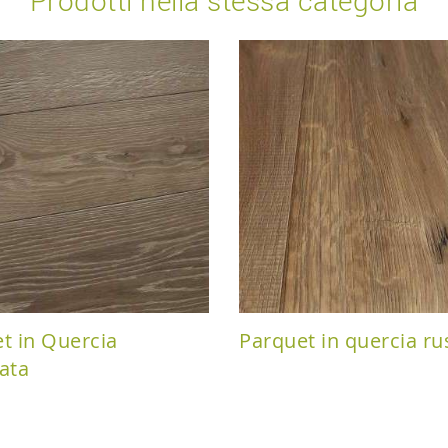
Prodotti nella stessa categoria
t in Quercia
Parquet in quercia ru
ata