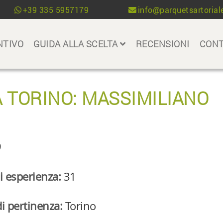
+39 335 5957179
info@parquetsartoriale
NTIVO
GUIDA ALLA SCELTA
RECENSIONI
CONT
 TORINO: MASSIMILIANO
9
i esperienza:
31
i pertinenza:
Torino