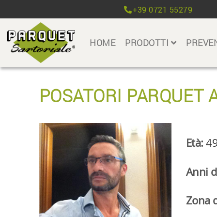
+39 0721 55279
HOME
PRODOTTI
PREVE
POSATORI PARQUET A
Età:
4
Anni d
Zona d