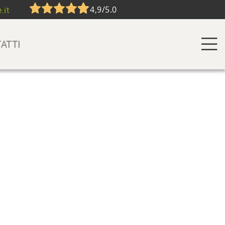
4,9/5.0
.it
ATTI