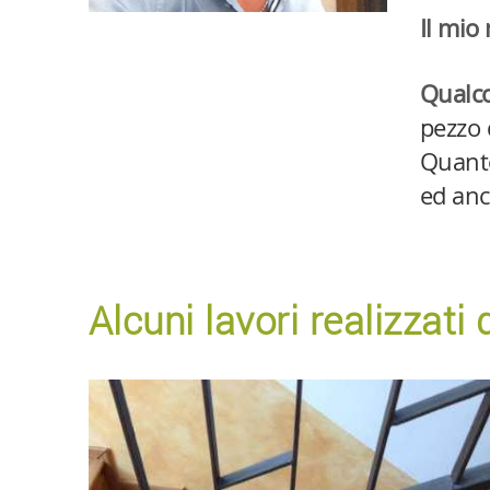
Il mio
Qualco
pezzo 
Quanto
ed anc
Alcuni lavori realizzat