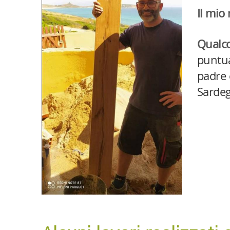
Il mio
Qualco
puntua
padre 
Sardeg