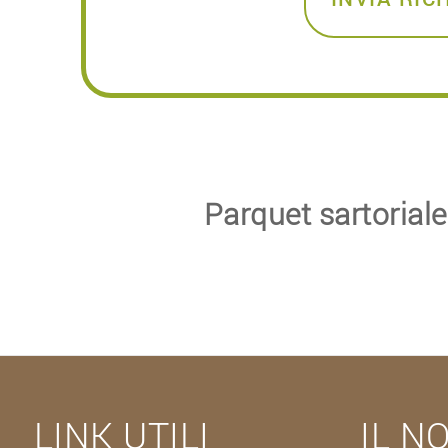
Parquet sartoriale 
LINK UTILI
IL N