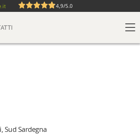
4,9/5.0
.it
ATTI
ri, Sud Sardegna