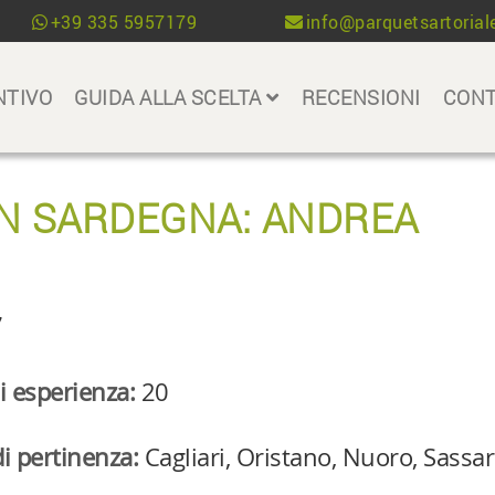
+39 335 5957179
info@parquetsartoriale
NTIVO
GUIDA ALLA SCELTA
RECENSIONI
CONT
IN SARDEGNA: ANDREA
7
i esperienza:
20
i pertinenza:
Cagliari, Oristano, Nuoro, Sassa