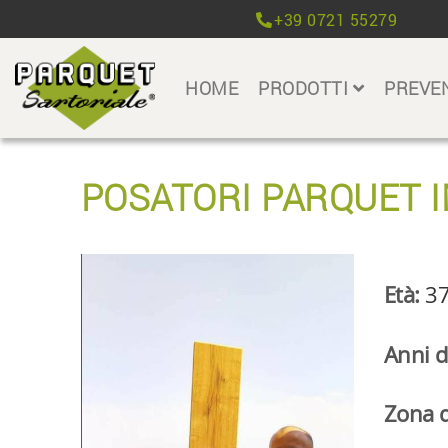
+39 0721 55279
HOME
PRODOTTI
PREVE
POSATORI PARQUET 
Età:
3
Anni d
Zona d